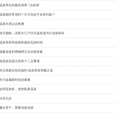
温泉养生的最高境界-“治未病”
温泉能经常泡吗？天天泡会不会有问题？
温泉水质认证检测
模式领航---沈阳大江户日式温泉成为行业新标杆
温泉美容和改善疾病的见效时间
能量温泉利用物理方法自然排毒
泡温泉应该注意的十二点事项
关注美丽女性的福利 温泉美容养颜之道
水污染威胁到洗浴健康
连邦温泉机，您的私家温泉
沐汤九步
霾头苦干，更要泡泉洗肺